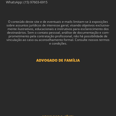
WhatsApp: (15) 97603-6915
O con­teúdo deste site e de even­tu­ais e-​mails limitam-​se à exposições
sobre assun­tos jurídi­cos de inter­esse geral, visando obje­tivos exclu­si­va­
mente ilus­tra­tivos, edu­ca­cionais e instru­tivos para esclarec­i­mento dos
des­ti­natários. Sem o con­tato pes­soal, análise de doc­u­men­tação e com­
pro­me­ti­mento pela con­tratação profis­sional, não há pos­si­bil­i­dade de
vin­cu­lação ao caso ou acon­sel­hamento for­mal. Consulte nossos termos
e condições.
ADVOGADO DE FAMÍLIA
Advogado Pensão Alimenticia
Advogado Divórcio e Separação
Advogado Guarda dos filhos menores - São Paulo
Advogado Pacto Antenupcial
Advogado União Estável SP | Especialistas em Direito de Família