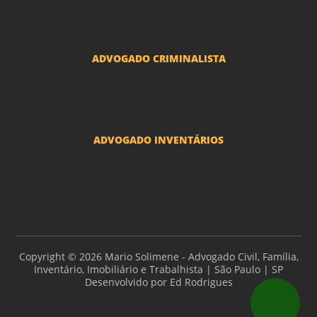
Adoção por casais LGBT
Mudança de nome - Transexuais
ADVOGADO CRIMINALISTA
Ações criminais e inquéritos policiais
ADVOGADO INVENTÁRIOS
Inventários
Copyright © 2026 Mario Solimene - Advogado Civil, Família,
Inventário, Imobiliário e Trabalhista | São Paulo | SP
Desenvolvido por
Ed Rodrigues