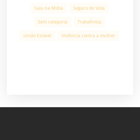
Saiu na Mídia
Seguro de Vida
Sem categoria
Trabalhista
União Estável
Violência contra a mulher
ASSINE A NOSSA
NEWSLETTER