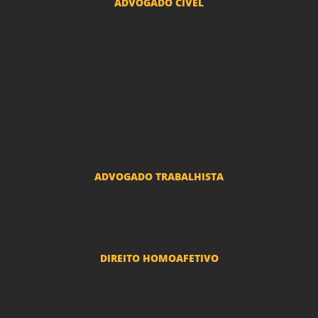
ADVOGADO CÍVEL
Advogado Indenização Danos Morais e Materiais
Advogado Imobiliário
Advogado Condomínio
Advogado Seguros
Advogado Erro Médico
Advogado Usucapião
ADVOGADO TRABALHISTA
Reclamações Trabalhistas
DIREITO HOMOAFETIVO
Divorcio e Separação LGBT