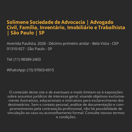
Solimene Sociedade de Advocacia | Advogado
Civil, Família, Inventário, Imobiliário e Trabalhista
| São Paulo | SP
Avenida Paulista, 2028 - Décimo-primeiro andar - Bela Vista - CEP
01310-927 - São Paulo - SP
Tel: (11) 98389-2403
WhatsApp: (15) 97603-6915
O con­teúdo deste site e de even­tu­ais e-​mails limitam-​se à exposições
sobre assun­tos jurídi­cos de inter­esse geral, visando obje­tivos exclu­si­va­
mente ilus­tra­tivos, edu­ca­cionais e instru­tivos para esclarec­i­mento dos
des­ti­natários. Sem o con­tato pes­soal, análise de doc­u­men­tação e com­
pro­me­ti­mento pela con­tratação profis­sional, não há pos­si­bil­i­dade de
vin­cu­lação ao caso ou acon­sel­hamento for­mal. Consulte nossos termos
e condições.