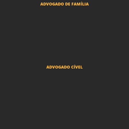
ADVOGADO DE FAMÍLIA
Advogado Pensão Alimenticia
Advogado Divórcio e Separação
Advogado Guarda dos filhos menores - São Paulo
Advogado Pacto Antenupcial
Advogado União Estável SP | Especialistas em Direito de Família
ADVOGADO CÍVEL
Advogado Indenização Danos Morais e Materiais
Advogado Imobiliário
Advogado Condomínio
Advogado Seguros
Advogado Erro Médico
Advogado Usucapião