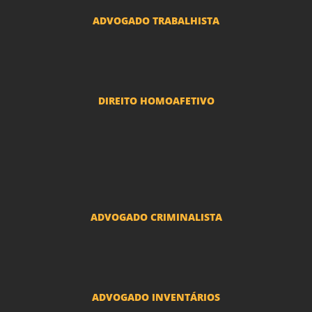
ADVOGADO TRABALHISTA
Reclamações Trabalhistas
DIREITO HOMOAFETIVO
Divorcio e Separação LGBT
Adoção por casais LGBT
Mudança de nome - Transexuais
ADVOGADO CRIMINALISTA
Ações criminais e inquéritos policiais
ADVOGADO INVENTÁRIOS