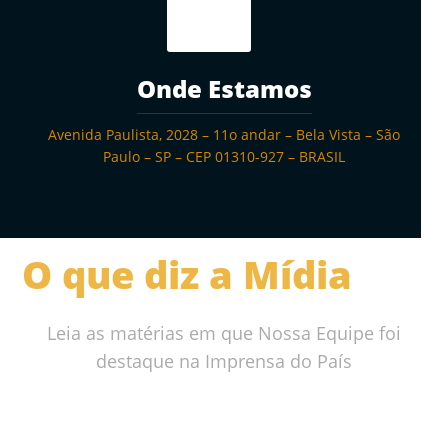
Onde Estamos
Avenida Paulista, 2028 – 11o andar – Bela Vista – São
Paulo – SP – CEP 01310-927 – BRASIL
O que diz a Mídia
Leia as matérias em que Nossa Equipe foi
destaque na Imprensa do País