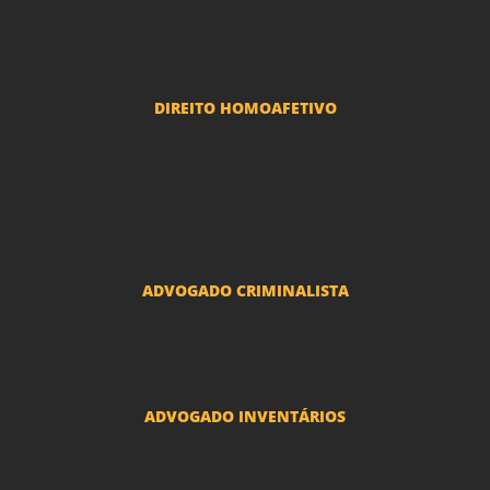
Reclamações Trabalhistas
DIREITO HOMOAFETIVO
Divorcio e Separação LGBT
Adoção por casais LGBT
Mudança de nome - Transexuais
ADVOGADO CRIMINALISTA
Ações criminais e inquéritos policiais
ADVOGADO INVENTÁRIOS
Inventários