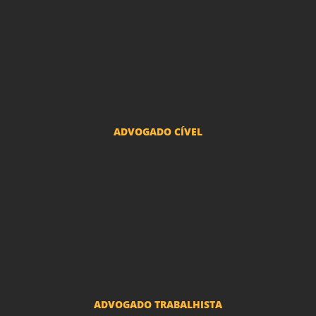
Advogado Pensão Alimenticia
Advogado Divórcio e Separação
Advogado Guarda dos filhos menores - São Paulo
Advogado Pacto Antenupcial
Advogado União Estável SP | Especialistas em Direito de Família
ADVOGADO CÍVEL
Advogado Indenização Danos Morais e Materiais
Advogado Imobiliário
Advogado Condomínio
Advogado Seguros
Advogado Erro Médico
Advogado Usucapião
ADVOGADO TRABALHISTA