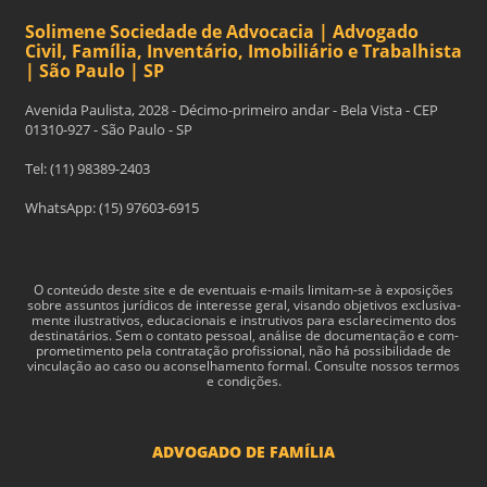
Solimene Sociedade de Advocacia | Advogado
Civil, Família, Inventário, Imobiliário e Trabalhista
| São Paulo | SP
Avenida Paulista, 2028 - Décimo-primeiro andar - Bela Vista - CEP
01310-927 - São Paulo - SP
Tel: (11) 98389-2403
WhatsApp: (15) 97603-6915
O con­teúdo deste site e de even­tu­ais e-​mails limitam-​se à exposições
sobre assun­tos jurídi­cos de inter­esse geral, visando obje­tivos exclu­si­va­
mente ilus­tra­tivos, edu­ca­cionais e instru­tivos para esclarec­i­mento dos
des­ti­natários. Sem o con­tato pes­soal, análise de doc­u­men­tação e com­
pro­me­ti­mento pela con­tratação profis­sional, não há pos­si­bil­i­dade de
vin­cu­lação ao caso ou acon­sel­hamento for­mal. Consulte nossos termos
e condições.
ADVOGADO DE FAMÍLIA