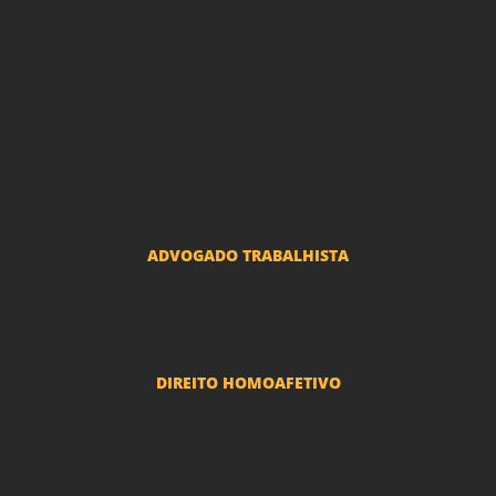
Advogado Indenização Danos Morais e Materiais
Advogado Imobiliário
Advogado Condomínio
Advogado Seguros
Advogado Erro Médico
Advogado Usucapião
ADVOGADO TRABALHISTA
Reclamações Trabalhistas
DIREITO HOMOAFETIVO
Divorcio e Separação LGBT
Adoção por casais LGBT