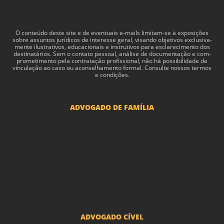
O con­teúdo deste site e de even­tu­ais e-​mails limitam-​se à exposições
sobre assun­tos jurídi­cos de inter­esse geral, visando obje­tivos exclu­si­va­
mente ilus­tra­tivos, edu­ca­cionais e instru­tivos para esclarec­i­mento dos
des­ti­natários. Sem o con­tato pes­soal, análise de doc­u­men­tação e com­
pro­me­ti­mento pela con­tratação profis­sional, não há pos­si­bil­i­dade de
vin­cu­lação ao caso ou acon­sel­hamento for­mal. Consulte nossos termos
e condições.
ADVOGADO DE FAMÍLIA
Advogado Pensão Alimenticia
Advogado Divórcio e Separação
Advogado Guarda dos filhos menores - São Paulo
Advogado Pacto Antenupcial
Advogado União Estável SP | Especialistas em Direito de Família
ADVOGADO CÍVEL