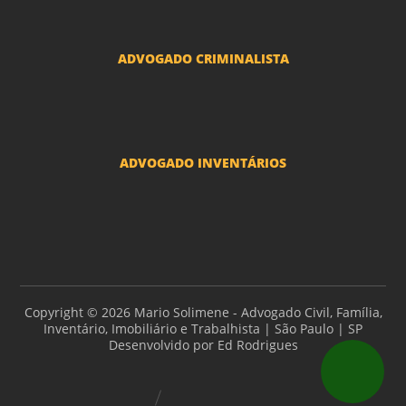
Mudança de nome - Transexuais
ADVOGADO CRIMINALISTA
Ações criminais e inquéritos policiais
ADVOGADO INVENTÁRIOS
Inventários
Copyright © 2026 Mario Solimene - Advogado Civil, Família,
Inventário, Imobiliário e Trabalhista | São Paulo | SP
Desenvolvido por
Ed Rodrigues