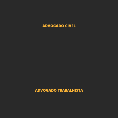
Advogado Pacto Antenupcial
Advogado União Estável SP | Especialistas em Direito de Família
ADVOGADO CÍVEL
Advogado Indenização Danos Morais e Materiais
Advogado Imobiliário
Advogado Condomínio
Advogado Seguros
Advogado Erro Médico
Advogado Usucapião
ADVOGADO TRABALHISTA
Reclamações Trabalhistas