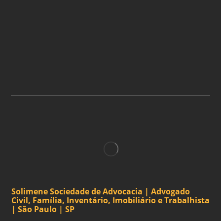
ASSINE A NOSSA
NEWSLETTER
ASSINAR
Solimene Sociedade de Advocacia | Advogado
Civil, Família, Inventário, Imobiliário e Trabalhista
| São Paulo | SP