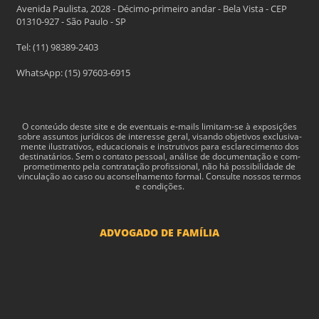
Avenida Paulista, 2028 - Décimo-primeiro andar - Bela Vista - CEP
01310-927 - São Paulo - SP
Tel: (11) 98389-2403
WhatsApp: (15) 97603-6915
O con­teúdo deste site e de even­tu­ais e-​mails limitam-​se à exposições
sobre assun­tos jurídi­cos de inter­esse geral, visando obje­tivos exclu­si­va­
mente ilus­tra­tivos, edu­ca­cionais e instru­tivos para esclarec­i­mento dos
des­ti­natários. Sem o con­tato pes­soal, análise de doc­u­men­tação e com­
pro­me­ti­mento pela con­tratação profis­sional, não há pos­si­bil­i­dade de
vin­cu­lação ao caso ou acon­sel­hamento for­mal. Consulte nossos termos
e condições.
ADVOGADO DE FAMÍLIA
Advogado Pensão Alimenticia
Advogado Divórcio e Separação
Advogado Guarda dos filhos menores - São Paulo