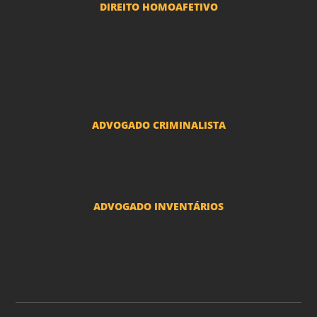
DIREITO HOMOAFETIVO
Divorcio e Separação LGBT
Adoção por casais LGBT
Mudança de nome - Transexuais
ADVOGADO CRIMINALISTA
Ações criminais e inquéritos policiais
ADVOGADO INVENTÁRIOS
Inventários