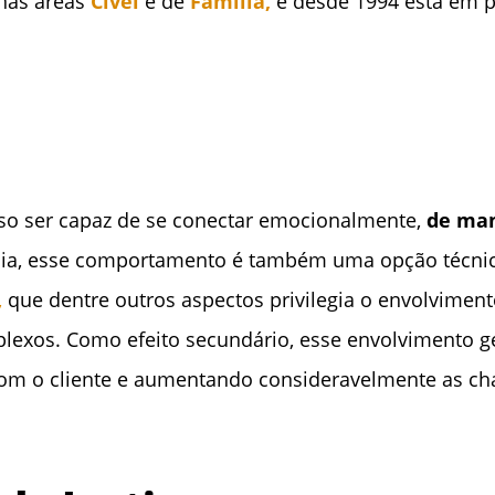
 nas áreas
Cível
e de
Família,
e desde 1994 está em pa
iso ser capaz de se conectar emocionalmente,
de man
cia, esse comportamento é também uma opção técni
,
que dentre outros aspectos privilegia o envolviment
plexos. Como efeito secundário, esse envolvimento 
 com o cliente e aumentando consideravelmente as c