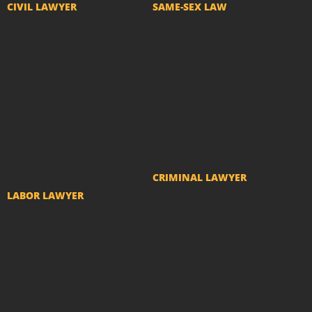
CIVIL LAWYER
SAME-SEX LAW
Compensation
Divorce and LGBT
Real State Law
Separation
Condominium Lawyer
Adoption by LGBT
Insurance Lawyer
couples
Medical Error Lawyer
Name change -
Adverse Possession
Transsexuals
Lawyer
CRIMINAL LAWYER
LABOR LAWYER
Criminal actions and
Labor Complaints
police investigations