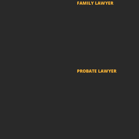
FAMILY LAWYER
Child Support
Divorce and Separation
Custody of Children
Prenuptial agreements
Common-law marriage
PROBATE LAWYER
Probate Proceedings