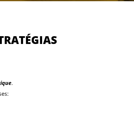
TRATÉGIAS
tique
.
ses: