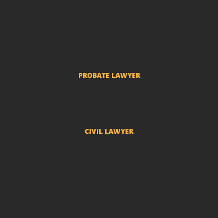
Divorce and Separation
Custody of Children
Prenuptial agreements
Common-law marriage
PROBATE LAWYER
Probate Proceedings
CIVIL LAWYER
Compensation
Real State Law
Condominium Lawyer
Insurance Lawyer
Medical Error Lawyer