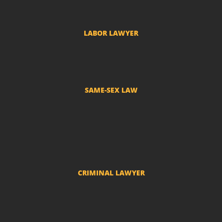
Adverse Possession Lawyer
LABOR LAWYER
Labor Complaints
SAME-SEX LAW
Divorce and LGBT Separation
Adoption by LGBT couples
Name change - Transsexuals
CRIMINAL LAWYER
Criminal actions and police investigations