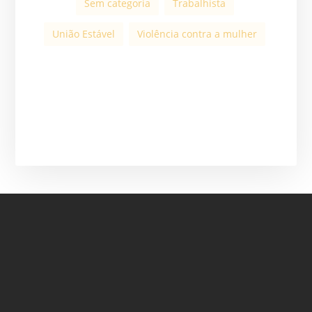
Sem categoria
Trabalhista
União Estável
Violência contra a mulher
ASSINE A NOSSA
NEWSLETTER
ASSINAR