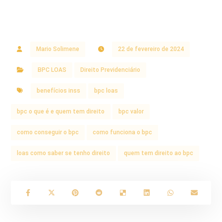
Mario Solimene
22 de fevereiro de 2024
BPC LOAS
Direito Previdenciário
benefícios inss
bpc loas
bpc o que é e quem tem direito
bpc valor
como conseguir o bpc
como funciona o bpc
loas como saber se tenho direito
quem tem direito ao bpc