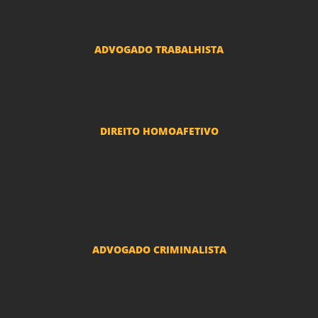
Advogado Usucapião
ADVOGADO TRABALHISTA
Reclamações Trabalhistas
DIREITO HOMOAFETIVO
Divorcio e Separação LGBT
Adoção por casais LGBT
Mudança de nome - Transexuais
ADVOGADO CRIMINALISTA
Ações criminais e inquéritos policiais