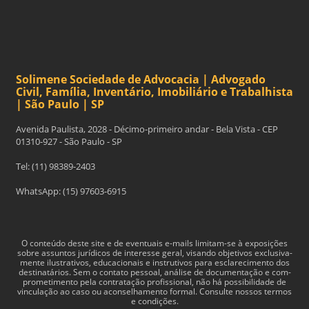
Solimene Sociedade de Advocacia | Advogado
Civil, Família, Inventário, Imobiliário e Trabalhista
| São Paulo | SP
Avenida Paulista, 2028 - Décimo-primeiro andar - Bela Vista - CEP
01310-927 - São Paulo - SP
Tel: (11) 98389-2403
WhatsApp: (15) 97603-6915
O con­teúdo deste site e de even­tu­ais e-​mails limitam-​se à exposições
sobre assun­tos jurídi­cos de inter­esse geral, visando obje­tivos exclu­si­va­
mente ilus­tra­tivos, edu­ca­cionais e instru­tivos para esclarec­i­mento dos
des­ti­natários. Sem o con­tato pes­soal, análise de doc­u­men­tação e com­
pro­me­ti­mento pela con­tratação profis­sional, não há pos­si­bil­i­dade de
vin­cu­lação ao caso ou acon­sel­hamento for­mal. Consulte nossos termos
e condições.