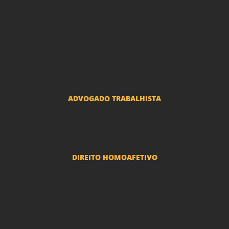
Advogado Indenização Danos Morais e Materiais
Advogado Imobiliário
Advogado Condomínio
Advogado Seguros
Advogado Erro Médico
Advogado Usucapião
ADVOGADO TRABALHISTA
Reclamações Trabalhistas
DIREITO HOMOAFETIVO
Divorcio e Separação LGBT
Adoção por casais LGBT
Mudança de nome - Transexuais