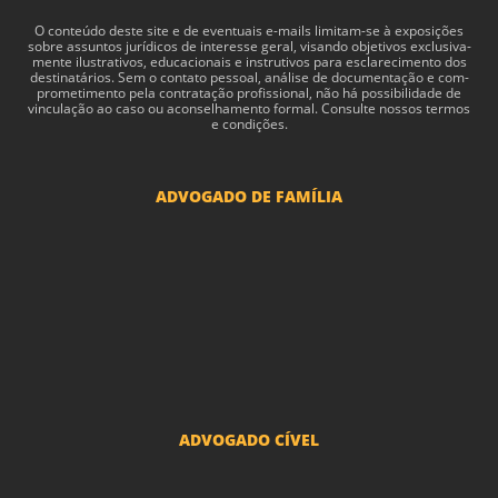
O con­teúdo deste site e de even­tu­ais e-​mails limitam-​se à exposições
sobre assun­tos jurídi­cos de inter­esse geral, visando obje­tivos exclu­si­va­
mente ilus­tra­tivos, edu­ca­cionais e instru­tivos para esclarec­i­mento dos
des­ti­natários. Sem o con­tato pes­soal, análise de doc­u­men­tação e com­
pro­me­ti­mento pela con­tratação profis­sional, não há pos­si­bil­i­dade de
vin­cu­lação ao caso ou acon­sel­hamento for­mal. Consulte nossos termos
e condições.
ADVOGADO DE FAMÍLIA
Advogado Pensão Alimenticia
Advogado Divórcio e Separação
Advogado Guarda dos filhos menores - São Paulo
Advogado Pacto Antenupcial
Advogado União Estável SP | Especialistas em Direito de Família
ADVOGADO CÍVEL