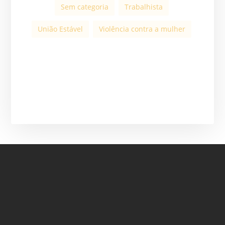
Sem categoria
Trabalhista
União Estável
Violência contra a mulher
ASSINE A NOSSA
NEWSLETTER
ASSINAR