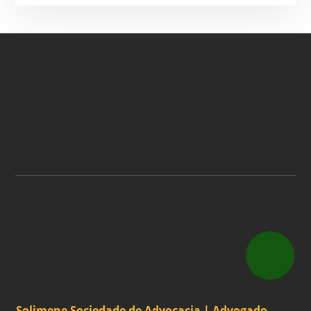
ASSINE A NOSSA
NEWSLETTER
ASSINAR
Solimene Sociedade de Advocacia | Advogado