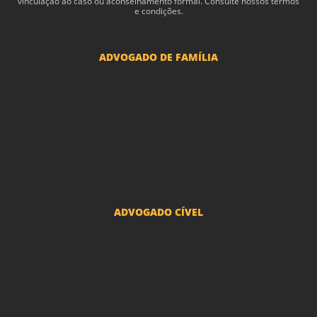
vin­cu­lação ao caso ou acon­sel­hamento for­mal. Consulte nossos termos
e condições.
ADVOGADO DE FAMÍLIA
Advogado Pensão Alimenticia
Advogado Divórcio e Separação
Advogado Guarda dos filhos menores - São Paulo
Advogado Pacto Antenupcial
Advogado União Estável SP | Especialistas em Direito de Família
ADVOGADO CÍVEL
Advogado Indenização Danos Morais e Materiais
Advogado Imobiliário
Advogado Condomínio
Advogado Seguros