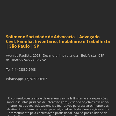
Solimene Sociedade de Advocacia | Advogado
Civil, Família, Inventário, Imobiliário e Trabalhista
| São Paulo | SP
Avenida Paulista, 2028 - Décimo-primeiro andar - Bela Vista - CEP
01310-927 - São Paulo - SP
Tel: (11) 98389-2403
WhatsApp: (15) 97603-6915
O con­teúdo deste site e de even­tu­ais e-​mails limitam-​se à exposições
sobre assun­tos jurídi­cos de inter­esse geral, visando obje­tivos exclu­si­va­
mente ilus­tra­tivos, edu­ca­cionais e instru­tivos para esclarec­i­mento dos
des­ti­natários. Sem o con­tato pes­soal, análise de doc­u­men­tação e com­
pro­me­ti­mento pela con­tratação profis­sional, não há pos­si­bil­i­dade de