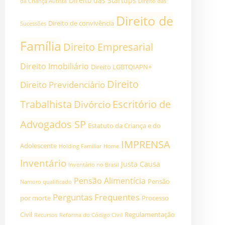
DIreito das Startups
da Criança Autista
Direito das
Direito de
Direito de convivência
Sucessões
Família
Direito Empresarial
Direito Imobiliário
Direito LGBTQIAPN+
Direito
Direito Previdenciário
Trabalhista
Divórcio
Escritório de
Advogados SP
Estatuto da Criança e do
IMPRENSA
Adolescente
Holding Familiar
Home
Inventário
Justa Causa
Inventário no Brasil
Pensão Alimentícia
Pensão
Namoro qualificado
Perguntas Frequentes
por morte
Processo
Civil
Regulamentação
Recursos
Reforma do Código Civil