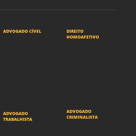
ADVOGADO CÍVEL
DIREITO
HOMOAFETIVO
Advogado Indenização
Divorcio e Separação
Danos Morais e Materiais
LGBT
Advogado Imobiliário
Adoção por casais
Advogado Condomínio
LGBT
Advogado Seguros
Mudança de nome -
Advogado Erro Médico
Transexuais
Advogado Usucapião
ADVOGADO
ADVOGADO
CRIMINALISTA
TRABALHISTA