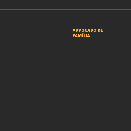
ADVOGADO DE
FAMÍLIA
Advogado Pensão
Alimenticia
Advogado Divórcio e
Separação
Advogado Guarda dos
filhos menores - São Paulo
Advogado Pacto
Antenupcial
Advogado União
Estável SP | Especialistas
em Direito de Família