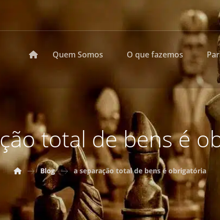
Quem Somos
O que fazemos
Pa
ção total de bens é ob
Blog
a separação total de bens é obrigatória