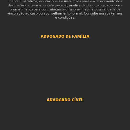
mente ilus­tra­tivos, edu­ca­cionais e instru­tivos para esclarec­i­mento dos
des­ti­natários. Sem o con­tato pes­soal, análise de doc­u­men­tação e com­
pro­me­ti­mento pela con­tratação profis­sional, não há pos­si­bil­i­dade de
vin­cu­lação ao caso ou acon­sel­hamento for­mal. Consulte nossos termos
e condições.
ADVOGADO DE FAMÍLIA
Advogado Pensão Alimenticia
Advogado Divórcio e Separação
Advogado Guarda dos filhos menores - São Paulo
Advogado Pacto Antenupcial
Advogado União Estável SP | Especialistas em Direito de Família
ADVOGADO CÍVEL
Advogado Indenização Danos Morais e Materiais
Advogado Imobiliário