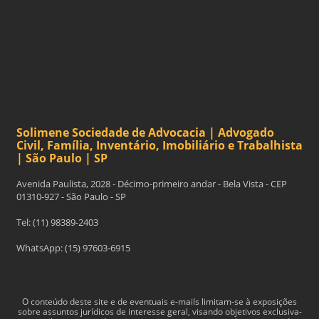
Solimene Sociedade de Advocacia | Advogado
Civil, Família, Inventário, Imobiliário e Trabalhista
| São Paulo | SP
Avenida Paulista, 2028 - Décimo-primeiro andar - Bela Vista - CEP
01310-927 - São Paulo - SP
Tel: (11) 98389-2403
WhatsApp: (15) 97603-6915
O con­teúdo deste site e de even­tu­ais e-​mails limitam-​se à exposições
sobre assun­tos jurídi­cos de inter­esse geral, visando obje­tivos exclu­si­va­