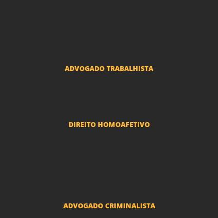
Advogado Condomínio
Advogado Seguros
Advogado Erro Médico
Advogado Usucapião
ADVOGADO TRABALHISTA
Reclamações Trabalhistas
DIREITO HOMOAFETIVO
Divorcio e Separação LGBT
Adoção por casais LGBT
Mudança de nome - Transexuais
ADVOGADO CRIMINALISTA