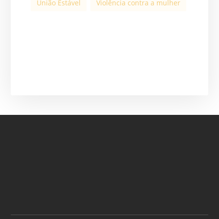
União Estável
Violência contra a mulher
ASSINE A NOSSA
NEWSLETTER
ASSINAR