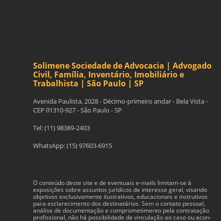
Solimene Sociedade de Advocacia | Advogado
Civil, Família, Inventário, Imobiliário e
Trabalhista | São Paulo | SP
Avenida Paulista, 2028 - Décimo-primeiro andar - Bela Vista -
CEP 01310-927 - São Paulo - SP
Tel: (11) 98389-2403
WhatsApp: (15) 97603-6915
O con­teúdo deste site e de even­tu­ais e-​mails limitam-​se à
exposições sobre assun­tos jurídi­cos de inter­esse geral, visando
obje­tivos exclu­si­va­mente ilus­tra­tivos, edu­ca­cionais e instru­tivos
para esclarec­i­mento dos des­ti­natários. Sem o con­tato pes­soal,
análise de doc­u­men­tação e com­pro­me­ti­mento pela con­tratação
profis­sional, não há pos­si­bil­i­dade de vin­cu­lação ao caso ou acon­