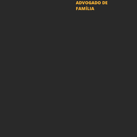
ADVOGADO DE
FAMÍLIA
Advogado Pensão
Alimenticia
Advogado Divórcio e
Separação
Advogado Guarda dos
filhos menores - São Paulo
Advogado Pacto
Antenupcial
Advogado União
Estável SP | Especialistas
em Direito de Família