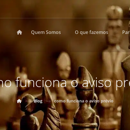
Quem Somos
O que fazemos
Pa
o funciona o aviso pr
Blog
como funciona o aviso prévio