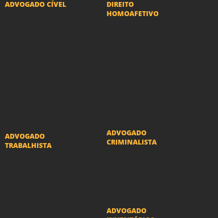
ADVOGADO CÍVEL
DIREITO
HOMOAFETIVO
Advogado Indenização
Divorcio e Separação
Danos Morais e Materiais
LGBT
Advogado Imobiliário
Adoção por casais
Advogado Condomínio
LGBT
Advogado Seguros
Mudança de nome -
Advogado Erro Médico
Transexuais
Advogado Usucapião
ADVOGADO
ADVOGADO
CRIMINALISTA
TRABALHISTA
Ações criminais e
Reclamações
inquéritos policiais
Trabalhistas
ADVOGADO