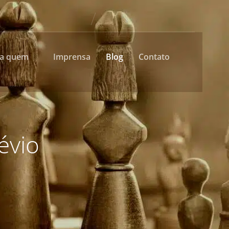
ra quem
Imprensa
Blog
Contato
évio