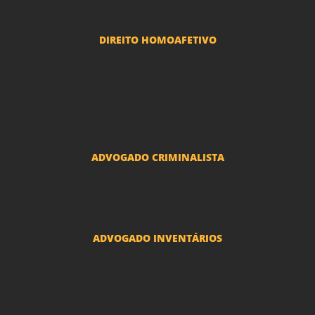
Reclamações Trabalhistas
DIREITO HOMOAFETIVO
Divorcio e Separação LGBT
Adoção por casais LGBT
Mudança de nome - Transexuais
ADVOGADO CRIMINALISTA
Ações criminais e inquéritos policiais
ADVOGADO INVENTÁRIOS
Inventários