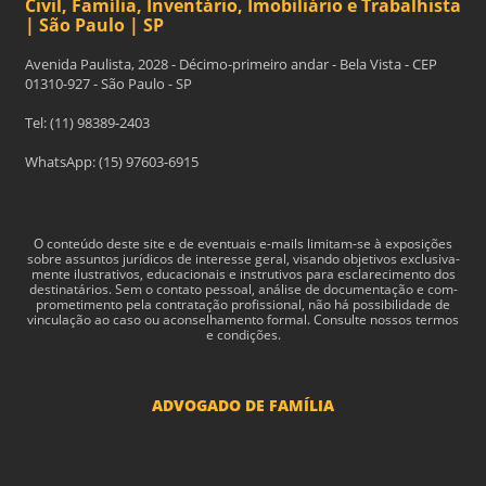
Civil, Família, Inventário, Imobiliário e Trabalhista
| São Paulo | SP
Avenida Paulista, 2028 - Décimo-primeiro andar - Bela Vista - CEP
01310-927 - São Paulo - SP
Tel: (11) 98389-2403
WhatsApp: (15) 97603-6915
O con­teúdo deste site e de even­tu­ais e-​mails limitam-​se à exposições
sobre assun­tos jurídi­cos de inter­esse geral, visando obje­tivos exclu­si­va­
mente ilus­tra­tivos, edu­ca­cionais e instru­tivos para esclarec­i­mento dos
des­ti­natários. Sem o con­tato pes­soal, análise de doc­u­men­tação e com­
pro­me­ti­mento pela con­tratação profis­sional, não há pos­si­bil­i­dade de
vin­cu­lação ao caso ou acon­sel­hamento for­mal. Consulte nossos termos
e condições.
ADVOGADO DE FAMÍLIA
Advogado Pensão Alimenticia