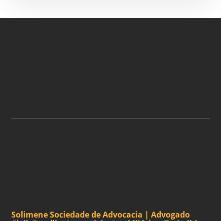
ASSINE A NOSSA
NEWSLETTER
ASSINAR
Solimene Sociedade de Advocacia | Advogado