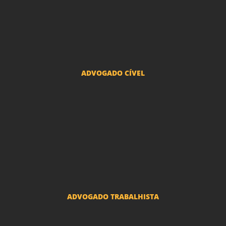
Advogado Divórcio e Separação
Advogado Guarda dos filhos menores - São Paulo
Advogado Pacto Antenupcial
Advogado União Estável SP | Especialistas em Direito de Família
ADVOGADO CÍVEL
Advogado Indenização Danos Morais e Materiais
Advogado Imobiliário
Advogado Condomínio
Advogado Seguros
Advogado Erro Médico
Advogado Usucapião
ADVOGADO TRABALHISTA