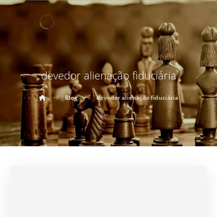
devedor alienação fiduciária
Blog
devedor alienação fiduciária