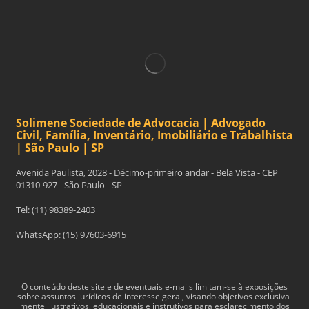
Solimene Sociedade de Advocacia | Advogado
Civil, Família, Inventário, Imobiliário e Trabalhista
| São Paulo | SP
Avenida Paulista, 2028 - Décimo-primeiro andar - Bela Vista - CEP
01310-927 - São Paulo - SP
Tel: (11) 98389-2403
WhatsApp: (15) 97603-6915
O con­teúdo deste site e de even­tu­ais e-​mails limitam-​se à exposições
sobre assun­tos jurídi­cos de inter­esse geral, visando obje­tivos exclu­si­va­
mente ilus­tra­tivos, edu­ca­cionais e instru­tivos para esclarec­i­mento dos