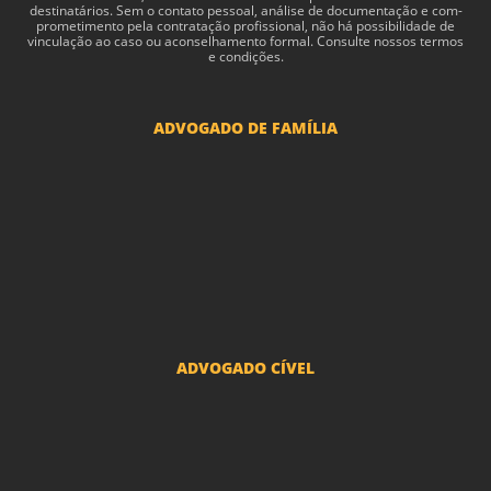
des­ti­natários. Sem o con­tato pes­soal, análise de doc­u­men­tação e com­
pro­me­ti­mento pela con­tratação profis­sional, não há pos­si­bil­i­dade de
vin­cu­lação ao caso ou acon­sel­hamento for­mal. Consulte nossos termos
e condições.
ADVOGADO DE FAMÍLIA
Advogado Pensão Alimenticia
Advogado Divórcio e Separação
Advogado Guarda dos filhos menores - São Paulo
Advogado Pacto Antenupcial
Advogado União Estável SP | Especialistas em Direito de Família
ADVOGADO CÍVEL
Advogado Indenização Danos Morais e Materiais
Advogado Imobiliário