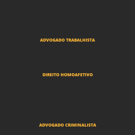
Advogado Condomínio
Advogado Seguros
Advogado Erro Médico
Advogado Usucapião
ADVOGADO TRABALHISTA
Reclamações Trabalhistas
DIREITO HOMOAFETIVO
Divorcio e Separação LGBT
Adoção por casais LGBT
Mudança de nome - Transexuais
ADVOGADO CRIMINALISTA