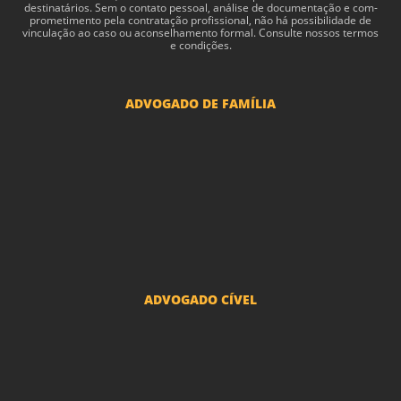
des­ti­natários. Sem o con­tato pes­soal, análise de doc­u­men­tação e com­
pro­me­ti­mento pela con­tratação profis­sional, não há pos­si­bil­i­dade de
vin­cu­lação ao caso ou acon­sel­hamento for­mal. Consulte nossos termos
e condições.
ADVOGADO DE FAMÍLIA
Advogado Pensão Alimenticia
Advogado Divórcio e Separação
Advogado Guarda dos filhos menores - São Paulo
Advogado Pacto Antenupcial
Advogado União Estável SP | Especialistas em Direito de Família
ADVOGADO CÍVEL
Advogado Indenização Danos Morais e Materiais
Advogado Imobiliário