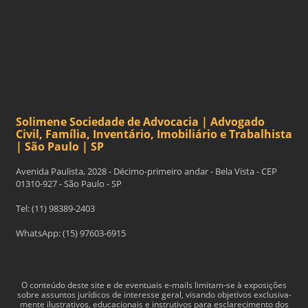
Solimene Sociedade de Advocacia | Advogado
Civil, Família, Inventário, Imobiliário e Trabalhista
| São Paulo | SP
Avenida Paulista, 2028 - Décimo-primeiro andar - Bela Vista - CEP
01310-927 - São Paulo - SP
Tel: (11) 98389-2403
WhatsApp: (15) 97603-6915
O con­teúdo deste site e de even­tu­ais e-​mails limitam-​se à exposições
sobre assun­tos jurídi­cos de inter­esse geral, visando obje­tivos exclu­si­va­
mente ilus­tra­tivos, edu­ca­cionais e instru­tivos para esclarec­i­mento dos