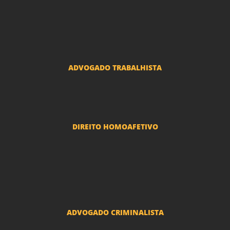
Advogado Condomínio
Advogado Seguros
Advogado Erro Médico
Advogado Usucapião
ADVOGADO TRABALHISTA
Reclamações Trabalhistas
DIREITO HOMOAFETIVO
Divorcio e Separação LGBT
Adoção por casais LGBT
Mudança de nome - Transexuais
ADVOGADO CRIMINALISTA