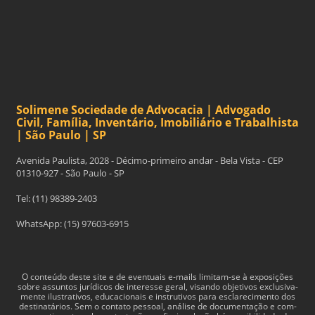
Solimene Sociedade de Advocacia | Advogado
Civil, Família, Inventário, Imobiliário e Trabalhista
| São Paulo | SP
Avenida Paulista, 2028 - Décimo-primeiro andar - Bela Vista - CEP
01310-927 - São Paulo - SP
Tel: (11) 98389-2403
WhatsApp: (15) 97603-6915
O con­teúdo deste site e de even­tu­ais e-​mails limitam-​se à exposições
sobre assun­tos jurídi­cos de inter­esse geral, visando obje­tivos exclu­si­va­
mente ilus­tra­tivos, edu­ca­cionais e instru­tivos para esclarec­i­mento dos
des­ti­natários. Sem o con­tato pes­soal, análise de doc­u­men­tação e com­