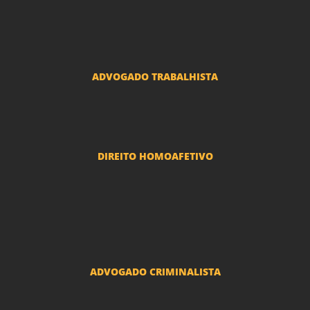
Advogado Seguros
Advogado Erro Médico
Advogado Usucapião
ADVOGADO TRABALHISTA
Reclamações Trabalhistas
DIREITO HOMOAFETIVO
Divorcio e Separação LGBT
Adoção por casais LGBT
Mudança de nome - Transexuais
ADVOGADO CRIMINALISTA