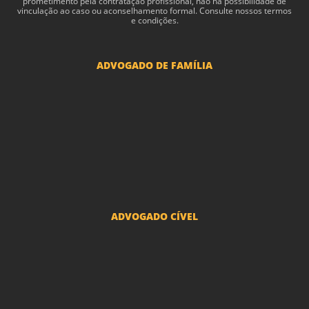
pro­me­ti­mento pela con­tratação profis­sional, não há pos­si­bil­i­dade de
vin­cu­lação ao caso ou acon­sel­hamento for­mal. Consulte nossos termos
e condições.
ADVOGADO DE FAMÍLIA
Advogado Pensão Alimenticia
Advogado Divórcio e Separação
Advogado Guarda dos filhos menores - São Paulo
Advogado Pacto Antenupcial
Advogado União Estável SP | Especialistas em Direito de Família
ADVOGADO CÍVEL
Advogado Indenização Danos Morais e Materiais
Advogado Imobiliário
Advogado Condomínio