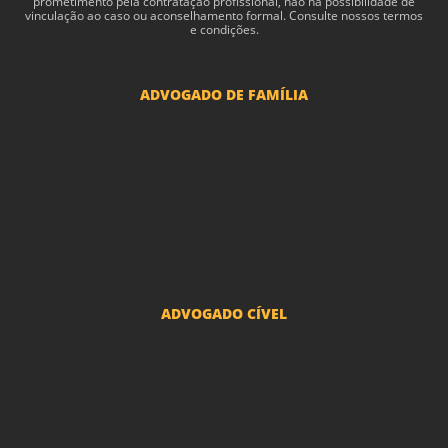
pro­me­ti­mento pela con­tratação profis­sional, não há pos­si­bil­i­dade de
vin­cu­lação ao caso ou acon­sel­hamento for­mal. Consulte nossos termos
e condições.
ADVOGADO DE FAMÍLIA
Advogado Pensão Alimenticia
Advogado Divórcio e Separação
Advogado Guarda dos filhos menores - São Paulo
Advogado Pacto Antenupcial
Advogado União Estável SP | Especialistas em Direito de Família
ADVOGADO CÍVEL
Advogado Indenização Danos Morais e Materiais
Advogado Imobiliário
Advogado Condomínio