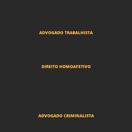
Advogado Seguros
Advogado Erro Médico
Advogado Usucapião
ADVOGADO TRABALHISTA
Reclamações Trabalhistas
DIREITO HOMOAFETIVO
Divorcio e Separação LGBT
Adoção por casais LGBT
Mudança de nome - Transexuais
ADVOGADO CRIMINALISTA