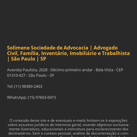
Solimene Sociedade de Advocacia | Advogado
Civil, Família, Inventário, Imobiliário e Trabalhista
| São Paulo | SP
Avenida Paulista, 2028 - Décimo-primeiro andar - Bela Vista - CEP
01310-927 - São Paulo - SP
Tel: (11) 98389-2403
WhatsApp: (15) 97603-6915
O con­teúdo deste site e de even­tu­ais e-​mails limitam-​se à exposições
sobre assun­tos jurídi­cos de inter­esse geral, visando obje­tivos exclu­si­va­
mente ilus­tra­tivos, edu­ca­cionais e instru­tivos para esclarec­i­mento dos
des­ti­natários. Sem o con­tato pes­soal, análise de doc­u­men­tação e com­