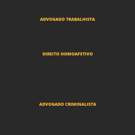
Advogado Usucapião
ADVOGADO TRABALHISTA
Reclamações Trabalhistas
DIREITO HOMOAFETIVO
Divorcio e Separação LGBT
Adoção por casais LGBT
Mudança de nome - Transexuais
ADVOGADO CRIMINALISTA
Ações criminais e inquéritos policiais