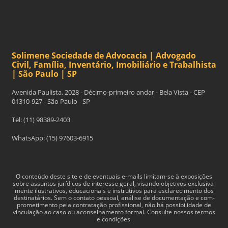
Solimene Sociedade de Advocacia | Advogado
Civil, Família, Inventário, Imobiliário e Trabalhista
| São Paulo | SP
Avenida Paulista, 2028 - Décimo-primeiro andar - Bela Vista - CEP
01310-927 - São Paulo - SP
Tel: (11) 98389-2403
WhatsApp: (15) 97603-6915
O con­teúdo deste site e de even­tu­ais e-​mails limitam-​se à exposições
sobre assun­tos jurídi­cos de inter­esse geral, visando obje­tivos exclu­si­va­
mente ilus­tra­tivos, edu­ca­cionais e instru­tivos para esclarec­i­mento dos
des­ti­natários. Sem o con­tato pes­soal, análise de doc­u­men­tação e com­
pro­me­ti­mento pela con­tratação profis­sional, não há pos­si­bil­i­dade de
vin­cu­lação ao caso ou acon­sel­hamento for­mal. Consulte nossos termos
e condições.