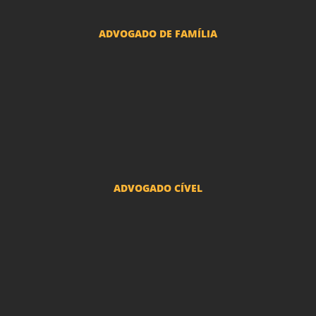
ADVOGADO DE FAMÍLIA
Advogado Pensão Alimenticia
Advogado Divórcio e Separação
Advogado Guarda dos filhos menores - São Paulo
Advogado Pacto Antenupcial
Advogado União Estável SP | Especialistas em Direito de Família
ADVOGADO CÍVEL
Advogado Indenização Danos Morais e Materiais
Advogado Imobiliário
Advogado Condomínio
Advogado Seguros
Advogado Erro Médico