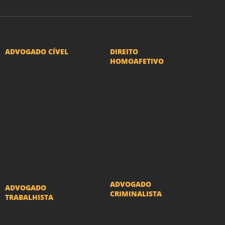
ADVOGADO CÍVEL
DIREITO
HOMOAFETIVO
Advogado Indenização
Divorcio e Separação
Danos Morais e Materiais
LGBT
Advogado Imobiliário
Adoção por casais
Advogado Condomínio
LGBT
Advogado Seguros
Mudança de nome -
Advogado Erro Médico
Transexuais
Advogado Usucapião
ADVOGADO
ADVOGADO
CRIMINALISTA
TRABALHISTA