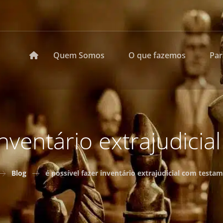
Quem Somos
O que fazemos
Pa
 inventário extrajudici
Blog
é possível fazer inventário extrajudicial com testa