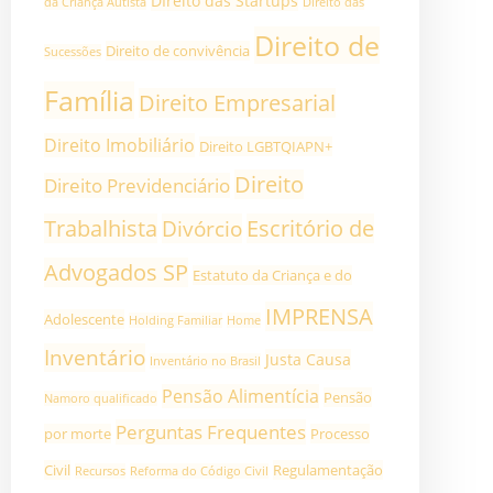
DIreito das Startups
da Criança Autista
Direito das
Direito de
Direito de convivência
Sucessões
Família
Direito Empresarial
Direito Imobiliário
Direito LGBTQIAPN+
Direito
Direito Previdenciário
Trabalhista
Divórcio
Escritório de
Advogados SP
Estatuto da Criança e do
IMPRENSA
Adolescente
Holding Familiar
Home
Inventário
Justa Causa
Inventário no Brasil
Pensão Alimentícia
Pensão
Namoro qualificado
Perguntas Frequentes
por morte
Processo
Civil
Regulamentação
Recursos
Reforma do Código Civil