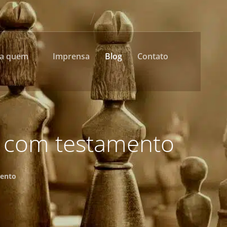
ra quem
Imprensa
Blog
Contato
al com testamento
mento