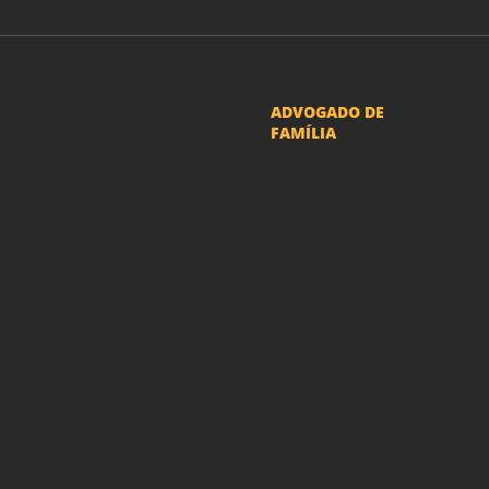
ADVOGADO DE
FAMÍLIA
Advogado Pensão
Alimenticia
Advogado Divórcio e
Separação
Advogado Guarda dos
filhos menores - São Paulo
Advogado Pacto
Antenupcial
Advogado União
Estável SP | Especialistas
em Direito de Família