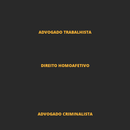
Advogado Seguros
Advogado Erro Médico
Advogado Usucapião
ADVOGADO TRABALHISTA
Reclamações Trabalhistas
DIREITO HOMOAFETIVO
Divorcio e Separação LGBT
Adoção por casais LGBT
Mudança de nome - Transexuais
ADVOGADO CRIMINALISTA