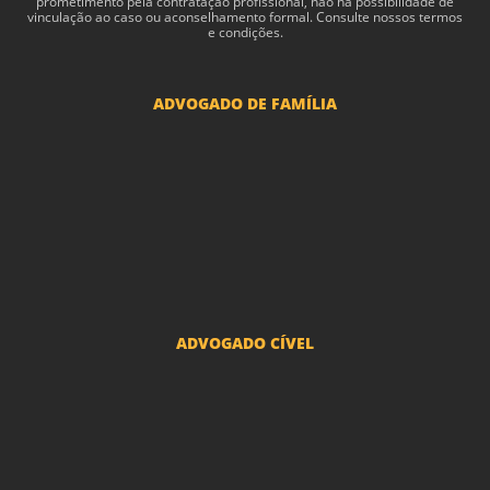
pro­me­ti­mento pela con­tratação profis­sional, não há pos­si­bil­i­dade de
vin­cu­lação ao caso ou acon­sel­hamento for­mal. Consulte nossos termos
e condições.
ADVOGADO DE FAMÍLIA
Advogado Pensão Alimenticia
Advogado Divórcio e Separação
Advogado Guarda dos filhos menores - São Paulo
Advogado Pacto Antenupcial
Advogado União Estável SP | Especialistas em Direito de Família
ADVOGADO CÍVEL
Advogado Indenização Danos Morais e Materiais
Advogado Imobiliário
Advogado Condomínio