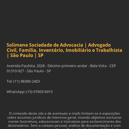
Solimene Sociedade de Advocacia | Advogado
Civil, Família, Inventário, Imobiliário e Trabalhista
| São Paulo | SP
Avenida Paulista, 2028 - Décimo-primeiro andar - Bela Vista - CEP
01310-927 - São Paulo - SP
Tel: (11) 98389-2403
WhatsApp: (15) 97603-6915
O con­teúdo deste site e de even­tu­ais e-​mails limitam-​se à exposições
sobre assun­tos jurídi­cos de inter­esse geral, visando obje­tivos exclu­si­va­
mente ilus­tra­tivos, edu­ca­cionais e instru­tivos para esclarec­i­mento dos
des­ti­natários. Sem o con­tato pes­soal, análise de doc­u­men­tação e com­