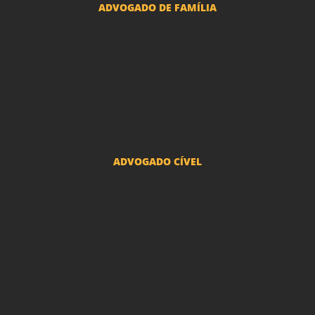
ADVOGADO DE FAMÍLIA
Advogado Pensão Alimenticia
Advogado Divórcio e Separação
Advogado Guarda dos filhos menores - São Paulo
Advogado Pacto Antenupcial
Advogado União Estável SP | Especialistas em Direito de Família
ADVOGADO CÍVEL
Advogado Indenização Danos Morais e Materiais
Advogado Imobiliário
Advogado Condomínio
Advogado Seguros
Advogado Erro Médico
Advogado Usucapião