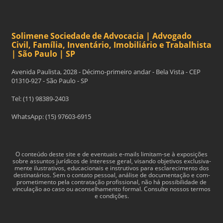
Solimene Sociedade de Advocacia | Advogado
Civil, Família, Inventário, Imobiliário e Trabalhista
| São Paulo | SP
Avenida Paulista, 2028 - Décimo-primeiro andar - Bela Vista - CEP
01310-927 - São Paulo - SP
Tel: (11) 98389-2403
WhatsApp: (15) 97603-6915
O con­teúdo deste site e de even­tu­ais e-​mails limitam-​se à exposições
sobre assun­tos jurídi­cos de inter­esse geral, visando obje­tivos exclu­si­va­
mente ilus­tra­tivos, edu­ca­cionais e instru­tivos para esclarec­i­mento dos
des­ti­natários. Sem o con­tato pes­soal, análise de doc­u­men­tação e com­
pro­me­ti­mento pela con­tratação profis­sional, não há pos­si­bil­i­dade de
vin­cu­lação ao caso ou acon­sel­hamento for­mal. Consulte nossos termos
e condições.