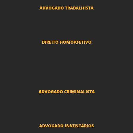
ADVOGADO TRABALHISTA
Reclamações Trabalhistas
DIREITO HOMOAFETIVO
Divorcio e Separação LGBT
Adoção por casais LGBT
Mudança de nome - Transexuais
ADVOGADO CRIMINALISTA
Ações criminais e inquéritos policiais
ADVOGADO INVENTÁRIOS