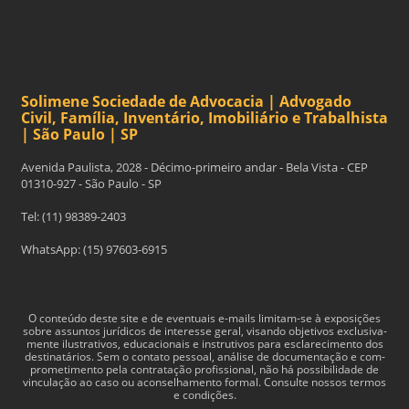
Solimene Sociedade de Advocacia | Advogado
Civil, Família, Inventário, Imobiliário e Trabalhista
| São Paulo | SP
Avenida Paulista, 2028 - Décimo-primeiro andar - Bela Vista - CEP
01310-927 - São Paulo - SP
Tel: (11) 98389-2403
WhatsApp: (15) 97603-6915
O con­teúdo deste site e de even­tu­ais e-​mails limitam-​se à exposições
sobre assun­tos jurídi­cos de inter­esse geral, visando obje­tivos exclu­si­va­
mente ilus­tra­tivos, edu­ca­cionais e instru­tivos para esclarec­i­mento dos
des­ti­natários. Sem o con­tato pes­soal, análise de doc­u­men­tação e com­
pro­me­ti­mento pela con­tratação profis­sional, não há pos­si­bil­i­dade de
vin­cu­lação ao caso ou acon­sel­hamento for­mal. Consulte nossos termos
e condições.