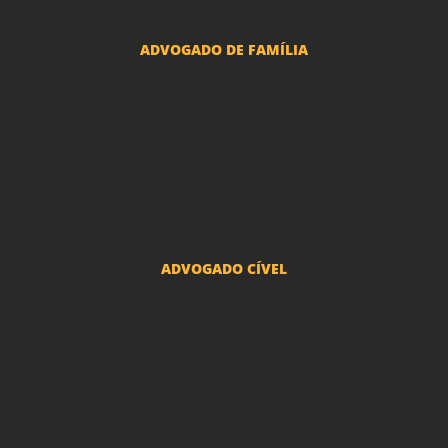
ADVOGADO DE FAMÍLIA
Advogado Pensão Alimenticia
Advogado Divórcio e Separação
Advogado Guarda dos filhos menores - São Paulo
Advogado Pacto Antenupcial
Advogado União Estável SP | Especialistas em Direito de Família
ADVOGADO CÍVEL
Advogado Indenização Danos Morais e Materiais
Advogado Imobiliário
Advogado Condomínio
Advogado Seguros
Advogado Erro Médico