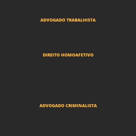
Advogado Usucapião
ADVOGADO TRABALHISTA
Reclamações Trabalhistas
DIREITO HOMOAFETIVO
Divorcio e Separação LGBT
Adoção por casais LGBT
Mudança de nome - Transexuais
ADVOGADO CRIMINALISTA
Ações criminais e inquéritos policiais