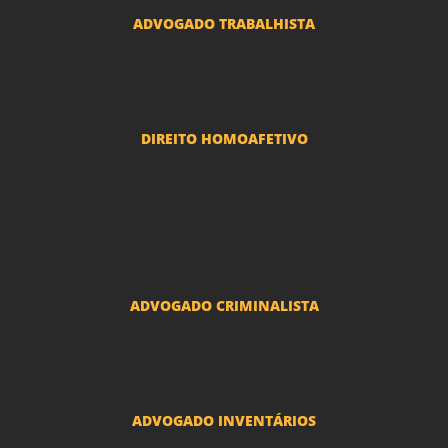
ADVOGADO TRABALHISTA
Reclamações Trabalhistas
DIREITO HOMOAFETIVO
Divorcio e Separação LGBT
Adoção por casais LGBT
Mudança de nome - Transexuais
ADVOGADO CRIMINALISTA
Ações criminais e inquéritos policiais
ADVOGADO INVENTÁRIOS