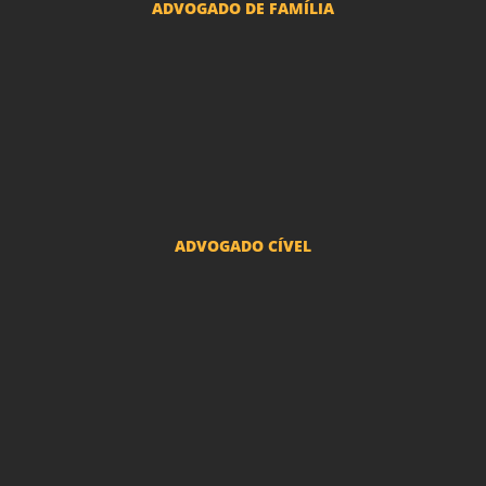
ADVOGADO DE FAMÍLIA
Advogado Pensão Alimenticia
Advogado Divórcio e Separação
Advogado Guarda dos filhos menores - São Paulo
Advogado Pacto Antenupcial
Advogado União Estável SP | Especialistas em Direito de Família
ADVOGADO CÍVEL
Advogado Indenização Danos Morais e Materiais
Advogado Imobiliário
Advogado Condomínio
Advogado Seguros
Advogado Erro Médico
Advogado Usucapião