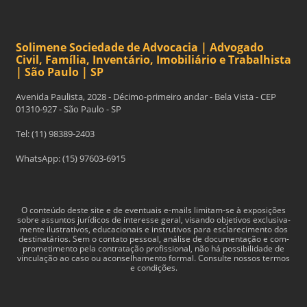
Solimene Sociedade de Advocacia | Advogado
Civil, Família, Inventário, Imobiliário e Trabalhista
| São Paulo | SP
Avenida Paulista, 2028 - Décimo-primeiro andar - Bela Vista - CEP
01310-927 - São Paulo - SP
Tel: (11) 98389-2403
WhatsApp: (15) 97603-6915
O con­teúdo deste site e de even­tu­ais e-​mails limitam-​se à exposições
sobre assun­tos jurídi­cos de inter­esse geral, visando obje­tivos exclu­si­va­
mente ilus­tra­tivos, edu­ca­cionais e instru­tivos para esclarec­i­mento dos
des­ti­natários. Sem o con­tato pes­soal, análise de doc­u­men­tação e com­
pro­me­ti­mento pela con­tratação profis­sional, não há pos­si­bil­i­dade de
vin­cu­lação ao caso ou acon­sel­hamento for­mal. Consulte nossos termos
e condições.