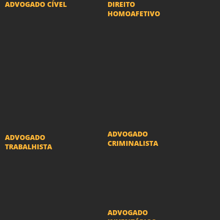
ADVOGADO CÍVEL
DIREITO
HOMOAFETIVO
Advogado Indenização
Divorcio e Separação
Danos Morais e Materiais
LGBT
Advogado Imobiliário
Adoção por casais
Advogado Condomínio
LGBT
Advogado Seguros
Mudança de nome -
Advogado Erro Médico
Transexuais
Advogado Usucapião
ADVOGADO
ADVOGADO
CRIMINALISTA
TRABALHISTA
Ações criminais e
Reclamações
inquéritos policiais
Trabalhistas
ADVOGADO