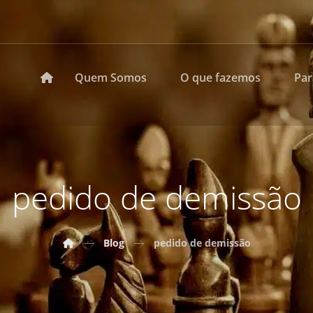
Quem Somos
O que fazemos
Pa
pedido de demissão
Blog
pedido de demissão