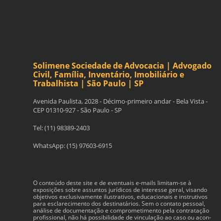
Solimene Sociedade de Advocacia | Advogado
Civil, Família, Inventário, Imobiliário e
Trabalhista | São Paulo | SP
Avenida Paulista, 2028 - Décimo-primeiro andar - Bela Vista -
CEP 01310-927 - São Paulo - SP
Tel: (11) 98389-2403
WhatsApp: (15) 97603-6915
O con­teúdo deste site e de even­tu­ais e-​mails limitam-​se à
exposições sobre assun­tos jurídi­cos de inter­esse geral, visando
obje­tivos exclu­si­va­mente ilus­tra­tivos, edu­ca­cionais e instru­tivos
para esclarec­i­mento dos des­ti­natários. Sem o con­tato pes­soal,
análise de doc­u­men­tação e com­pro­me­ti­mento pela con­tratação
profis­sional, não há pos­si­bil­i­dade de vin­cu­lação ao caso ou acon­