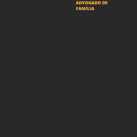
ADVOGADO DE
FAMÍLIA
Advogado Pensão
Alimenticia
Advogado Divórcio e
Separação
Advogado Guarda dos
filhos menores - São Paulo
Advogado Pacto
Antenupcial
Advogado União
Estável SP | Especialistas
em Direito de Família