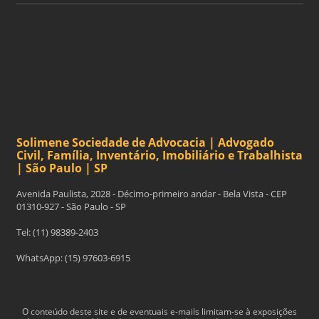
Solimene Sociedade de Advocacia | Advogado
Civil, Família, Inventário, Imobiliário e Trabalhista
| São Paulo | SP
Avenida Paulista, 2028 - Décimo-primeiro andar - Bela Vista - CEP
01310-927 - São Paulo - SP
Tel: (11) 98389-2403
WhatsApp: (15) 97603-6915
O con­teúdo deste site e de even­tu­ais e-​mails limitam-​se à exposições