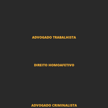
Advogado Condomínio
Advogado Seguros
Advogado Erro Médico
Advogado Usucapião
ADVOGADO TRABALHISTA
Reclamações Trabalhistas
DIREITO HOMOAFETIVO
Divorcio e Separação LGBT
Adoção por casais LGBT
Mudança de nome - Transexuais
ADVOGADO CRIMINALISTA