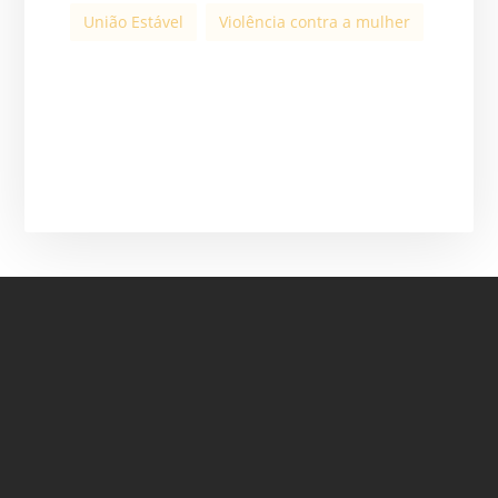
União Estável
Violência contra a mulher
ASSINE A NOSSA
NEWSLETTER
ASSINAR