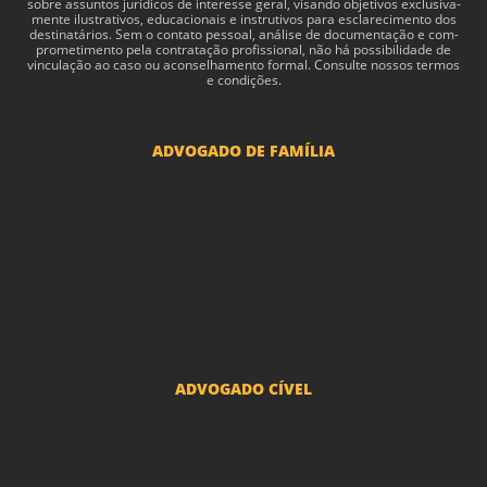
sobre assun­tos jurídi­cos de inter­esse geral, visando obje­tivos exclu­si­va­
mente ilus­tra­tivos, edu­ca­cionais e instru­tivos para esclarec­i­mento dos
des­ti­natários. Sem o con­tato pes­soal, análise de doc­u­men­tação e com­
pro­me­ti­mento pela con­tratação profis­sional, não há pos­si­bil­i­dade de
vin­cu­lação ao caso ou acon­sel­hamento for­mal. Consulte nossos termos
e condições.
ADVOGADO DE FAMÍLIA
Advogado Pensão Alimenticia
Advogado Divórcio e Separação
Advogado Guarda dos filhos menores - São Paulo
Advogado Pacto Antenupcial
Advogado União Estável SP | Especialistas em Direito de Família
ADVOGADO CÍVEL
Advogado Indenização Danos Morais e Materiais
Advogado Imobiliário