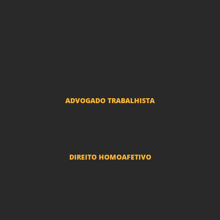
Advogado Indenização Danos Morais e Materiais
Advogado Imobiliário
Advogado Condomínio
Advogado Seguros
Advogado Erro Médico
Advogado Usucapião
ADVOGADO TRABALHISTA
Reclamações Trabalhistas
DIREITO HOMOAFETIVO
Divorcio e Separação LGBT
Adoção por casais LGBT
Mudança de nome - Transexuais