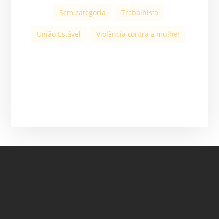
Sem categoria
Trabalhista
União Estável
Violência contra a mulher
ASSINE A NOSSA
NEWSLETTER