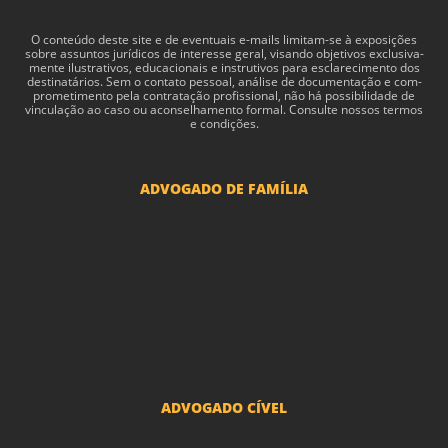
O con­teúdo deste site e de even­tu­ais e-​mails limitam-​se à exposições
sobre assun­tos jurídi­cos de inter­esse geral, visando obje­tivos exclu­si­va­
mente ilus­tra­tivos, edu­ca­cionais e instru­tivos para esclarec­i­mento dos
des­ti­natários. Sem o con­tato pes­soal, análise de doc­u­men­tação e com­
pro­me­ti­mento pela con­tratação profis­sional, não há pos­si­bil­i­dade de
vin­cu­lação ao caso ou acon­sel­hamento for­mal. Consulte nossos termos
e condições.
ADVOGADO DE FAMÍLIA
Advogado Pensão Alimenticia
Advogado Divórcio e Separação
Advogado Guarda dos filhos menores - São Paulo
Advogado Pacto Antenupcial
Advogado União Estável SP | Especialistas em Direito de Família
ADVOGADO CÍVEL