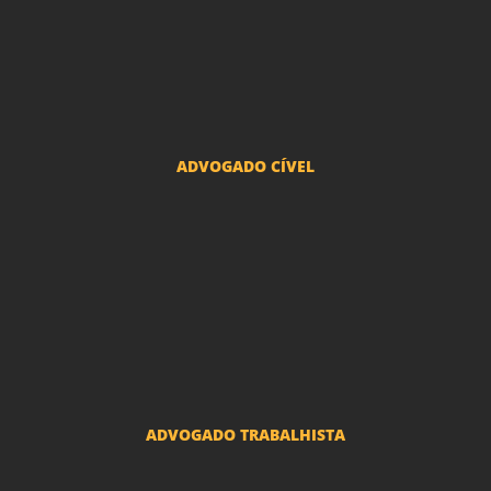
Advogado Divórcio e Separação
Advogado Guarda dos filhos menores - São Paulo
Advogado Pacto Antenupcial
Advogado União Estável SP | Especialistas em Direito de Família
ADVOGADO CÍVEL
Advogado Indenização Danos Morais e Materiais
Advogado Imobiliário
Advogado Condomínio
Advogado Seguros
Advogado Erro Médico
Advogado Usucapião
ADVOGADO TRABALHISTA