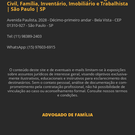
Civil, Família, Inventário, Imobiliário e Trabalhista
| São Paulo | SP
Avenida Paulista, 2028 - Décimo-primeiro andar - Bela Vista - CEP
01310-927 - São Paulo - SP
Tel: (11) 98389-2403
WhatsApp: (15) 97603-6915
O con­teúdo deste site e de even­tu­ais e-​mails limitam-​se à exposições
sobre assun­tos jurídi­cos de inter­esse geral, visando obje­tivos exclu­si­va­
mente ilus­tra­tivos, edu­ca­cionais e instru­tivos para esclarec­i­mento dos
des­ti­natários. Sem o con­tato pes­soal, análise de doc­u­men­tação e com­
pro­me­ti­mento pela con­tratação profis­sional, não há pos­si­bil­i­dade de
vin­cu­lação ao caso ou acon­sel­hamento for­mal. Consulte nossos termos
e condições.
ADVOGADO DE FAMÍLIA
Advogado Pensão Alimenticia