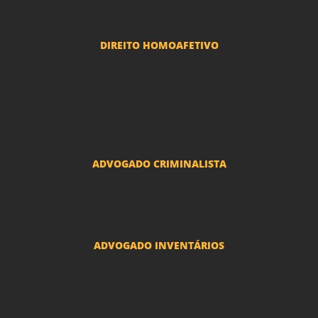
Reclamações Trabalhistas
DIREITO HOMOAFETIVO
Divorcio e Separação LGBT
Adoção por casais LGBT
Mudança de nome - Transexuais
ADVOGADO CRIMINALISTA
Ações criminais e inquéritos policiais
ADVOGADO INVENTÁRIOS
Inventários