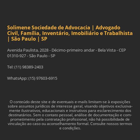
Solimene Sociedade de Advocacia | Advogado
Civil, Família, Inventário, Imobiliário e Trabalhista
| São Paulo | SP
Avenida Paulista, 2028 - Décimo-primeiro andar - Bela Vista - CEP
01310-927 - São Paulo - SP
Tel: (11) 98389-2403
WhatsApp: (15) 97603-6915
O con­teúdo deste site e de even­tu­ais e-​mails limitam-​se à exposições
sobre assun­tos jurídi­cos de inter­esse geral, visando obje­tivos exclu­si­va­
mente ilus­tra­tivos, edu­ca­cionais e instru­tivos para esclarec­i­mento dos
des­ti­natários. Sem o con­tato pes­soal, análise de doc­u­men­tação e com­
pro­me­ti­mento pela con­tratação profis­sional, não há pos­si­bil­i­dade de
vin­cu­lação ao caso ou acon­sel­hamento for­mal. Consulte nossos termos
e condições.