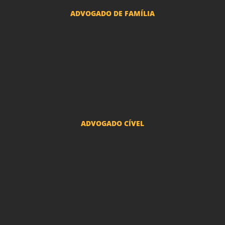
ADVOGADO DE FAMÍLIA
Advogado Pensão Alimenticia
Advogado Divórcio e Separação
Advogado Guarda dos filhos menores - São Paulo
Advogado Pacto Antenupcial
Advogado União Estável SP | Especialistas em Direito de Família
ADVOGADO CÍVEL
Advogado Indenização Danos Morais e Materiais
Advogado Imobiliário
Advogado Condomínio
Advogado Seguros
Advogado Erro Médico
Advogado Usucapião