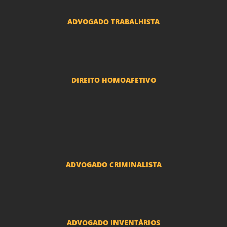
ADVOGADO TRABALHISTA
Reclamações Trabalhistas
DIREITO HOMOAFETIVO
Divorcio e Separação LGBT
Adoção por casais LGBT
Mudança de nome - Transexuais
ADVOGADO CRIMINALISTA
Ações criminais e inquéritos policiais
ADVOGADO INVENTÁRIOS