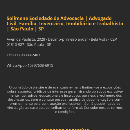
Solimene Sociedade de Advocacia | Advogado
Civil, Família, Inventário, Imobiliário e Trabalhista
| São Paulo | SP
Avenida Paulista, 2028 - Décimo-primeiro andar - Bela Vista - CEP
01310-927 - São Paulo - SP
Tel: (11) 98389-2403
WhatsApp: (15) 97603-6915
O con­teúdo deste site e de even­tu­ais e-​mails limitam-​se à exposições
sobre assun­tos jurídi­cos de inter­esse geral, visando obje­tivos exclu­si­va­
mente ilus­tra­tivos, edu­ca­cionais e instru­tivos para esclarec­i­mento dos
des­ti­natários. Sem o con­tato pes­soal, análise de doc­u­men­tação e com­
pro­me­ti­mento pela con­tratação profis­sional, não há pos­si­bil­i­dade de
vin­cu­lação ao caso ou acon­sel­hamento for­mal. Consulte nossos termos
e condições.