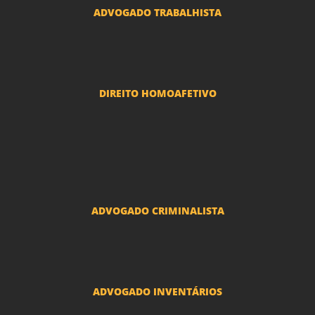
ADVOGADO TRABALHISTA
Reclamações Trabalhistas
DIREITO HOMOAFETIVO
Divorcio e Separação LGBT
Adoção por casais LGBT
Mudança de nome - Transexuais
ADVOGADO CRIMINALISTA
Ações criminais e inquéritos policiais
ADVOGADO INVENTÁRIOS