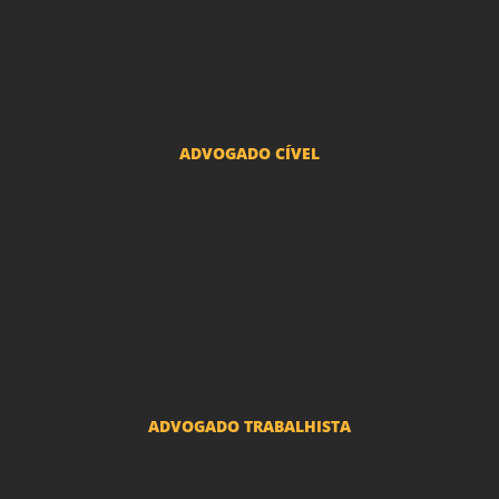
Advogado Divórcio e Separação
Advogado Guarda dos filhos menores - São Paulo
Advogado Pacto Antenupcial
Advogado União Estável SP | Especialistas em Direito de Família
ADVOGADO CÍVEL
Advogado Indenização Danos Morais e Materiais
Advogado Imobiliário
Advogado Condomínio
Advogado Seguros
Advogado Erro Médico
Advogado Usucapião
ADVOGADO TRABALHISTA
Reclamações Trabalhistas