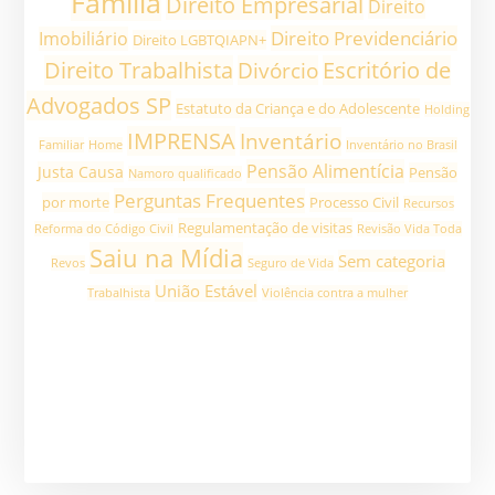
Família
Direito Empresarial
Direito
Direito Previdenciário
Imobiliário
Direito LGBTQIAPN+
Direito Trabalhista
Divórcio
Escritório de
Advogados SP
Estatuto da Criança e do Adolescente
Holding
IMPRENSA
Inventário
Familiar
Home
Inventário no Brasil
Pensão Alimentícia
Justa Causa
Pensão
Namoro qualificado
Perguntas Frequentes
por morte
Processo Civil
Recursos
Regulamentação de visitas
Reforma do Código Civil
Revisão Vida Toda
Saiu na Mídia
Sem categoria
Revos
Seguro de Vida
União Estável
Trabalhista
Violência contra a mulher