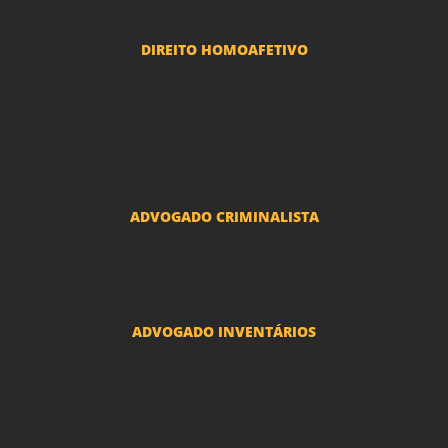
DIREITO HOMOAFETIVO
Divorcio e Separação LGBT
Adoção por casais LGBT
Mudança de nome - Transexuais
ADVOGADO CRIMINALISTA
Ações criminais e inquéritos policiais
ADVOGADO INVENTÁRIOS
Inventários