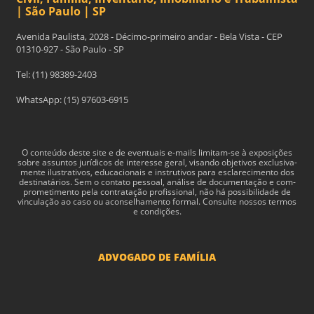
| São Paulo | SP
Avenida Paulista, 2028 - Décimo-primeiro andar - Bela Vista - CEP
01310-927 - São Paulo - SP
Tel: (11) 98389-2403
WhatsApp: (15) 97603-6915
O con­teúdo deste site e de even­tu­ais e-​mails limitam-​se à exposições
sobre assun­tos jurídi­cos de inter­esse geral, visando obje­tivos exclu­si­va­
mente ilus­tra­tivos, edu­ca­cionais e instru­tivos para esclarec­i­mento dos
des­ti­natários. Sem o con­tato pes­soal, análise de doc­u­men­tação e com­
pro­me­ti­mento pela con­tratação profis­sional, não há pos­si­bil­i­dade de
vin­cu­lação ao caso ou acon­sel­hamento for­mal. Consulte nossos termos
e condições.
ADVOGADO DE FAMÍLIA
Advogado Pensão Alimenticia