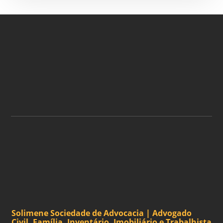
ASSINE A NOSSA
NEWSLETTER
ASSINAR
Solimene Sociedade de Advocacia | Advogado
Civil, Família, Inventário, Imobiliário e Trabalhista