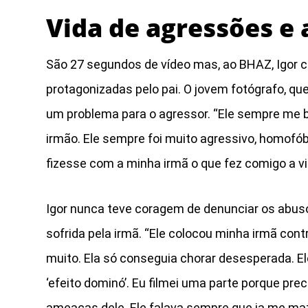
Vida de agressões e
São 27 segundos de vídeo mas, ao BHAZ, Igor 
protagonizadas pelo pai. O jovem fotógrafo, qu
um problema para o agressor. “Ele sempre me 
irmão. Ele sempre foi muito agressivo, homofóbi
fizesse com a minha irmã o que fez comigo a vi
Igor nunca teve coragem de denunciar os abus
sofrida pela irmã. “Ele colocou minha irmã cont
muito. Ela só conseguia chorar desesperada. El
‘efeito dominó’. Eu filmei uma parte porque pre
ameaças dele. Ele falava sempre que ia me mata