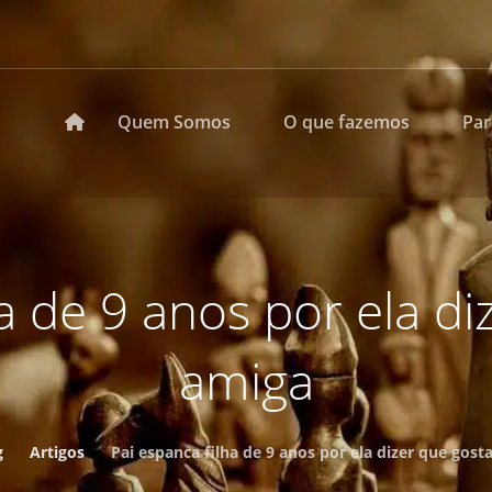
Quem Somos
O que fazemos
Pa
ha de 9 anos por ela di
amiga
g
Artigos
Pai espanca filha de 9 anos por ela dizer que gost