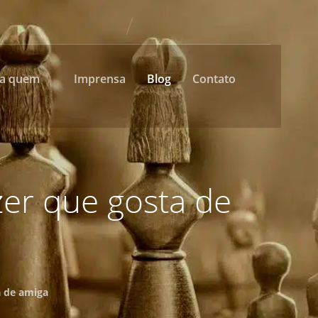
ra quem
Imprensa
Blog
Contato
zer que gosta de
a de amiga