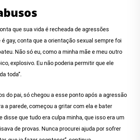
 abusos
conta que sua vida é recheada de agressões
e é gay, conta que a orientação sexual sempre foi
bateu. Não só eu, como a minha mãe e meu outro
co, explosivo. Eu não poderia permitir que ele
da toda”.
os do pai, só chegou a esse ponto após a agressão
ra a parede, começou a gritar com ela e bater
e disse que tudo era culpa minha, que isso era um
cisava de provas. Nunca procurei ajuda por sofrer
r, que ia fazer acontecer”, continua.