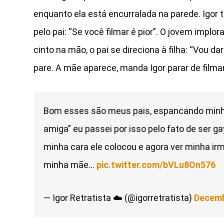
enquanto ela está encurralada na parede. Igo
pelo pai: “Se você filmar é pior”. O jovem implor
cinto na mão, o pai se direciona à filha: “Vou d
pare. A mãe aparece, manda Igor parar de filmar
Bom esses são meus pais, espancando minha
amiga” eu passei por isso pelo fato de ser g
minha cara ele colocou e agora ver minha irm
minha mãe…
pic.twitter.com/bVLu8On576
— Igor Retratista ☁️ (@igorretratista)
Decemb